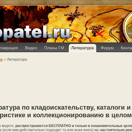
таврация
Видео
Планы ГМ
Литература
Форум
Конта
ая
Литература
атура по кладоискательству, каталоги и
ристике и коллекционированию в целом
ы видите,
распространяется БЕСПЛАТНО и только в ознакомительных цел
 (если вам действительно подходит та или иная книга) мы
настоятельно рек