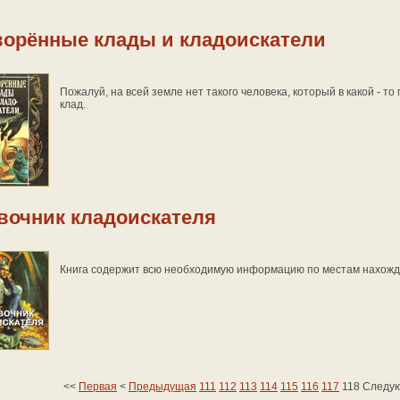
ворённые клады и кладоискатели
Пожалуй, на всей земле нет такого человека, который в какой - т
клад.
вочник кладоискателя
Книга содержит всю необходимую информацию по местам нахожде
<<
Первая
<
Предыдущая
111
112
113
114
115
116
117
118
Следу