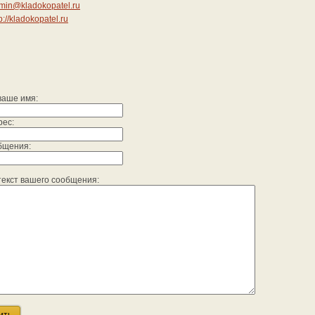
min@kladokopatel.ru
p://kladokopatel.ru
ваше имя:
рес:
бщения:
екст вашего сообщения:
ить