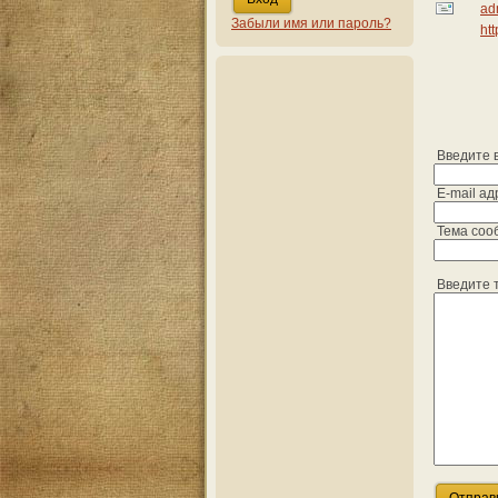
ad
Забыли имя или пароль?
htt
Введите 
E-mail ад
Тема соо
Введите т
Отправ