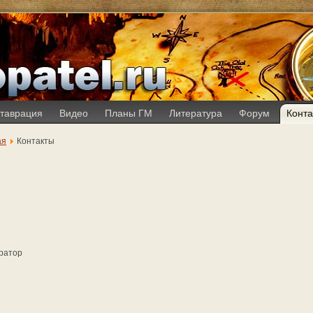
таврация
Видео
Планы ГМ
Литература
Форум
Конта
ая
Контакты
ратор