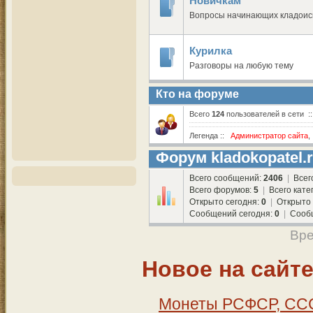
Новичкам
Вопросы начинающих кладоис
Курилка
Разговоры на любую тему
Кто на форуме
Всего
124
пользователей в сети :
Легенда ::
Администратор сайта
Форум kladokopatel.
Всего сообщений:
2406
|
Всег
Всего форумов:
5
|
Всего кате
Открыто сегодня:
0
|
Открыто 
Сообщений сегодня:
0
|
Сообщ
Вре
Новое на сайт
Монеты РСФСР, СССР