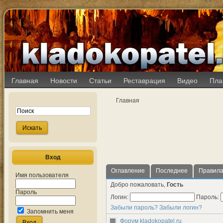
Главная
Новости
Статьи
Реставрация
Видео
Пла
Главная
Вход
Оглавление
Последнее
Правил
Имя пользователя
Добро пожаловать,
Гость
Пароль
Логин:
Пароль:
Забыли пароль?
Забыли логин?
Запомнить меня
Форум kladokopatel.ru