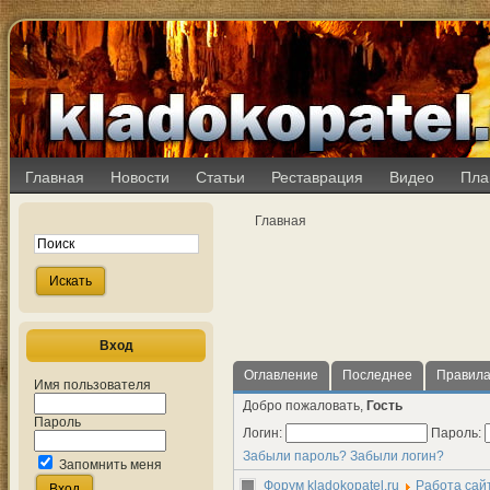
Главная
Новости
Статьи
Реставрация
Видео
Пла
Главная
Вход
Оглавление
Последнее
Правил
Имя пользователя
Добро пожаловать,
Гость
Пароль
Логин:
Пароль:
Забыли пароль?
Забыли логин?
Запомнить меня
Форум kladokopatel.ru
Работа сай