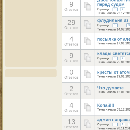
9
перед судом
Ответов
Страница:
1
2
Тема начата 22.12.20
флудильня из 
29
Страница:
1
...
3
Ответов
Тема начата 14.02.20
4
посылка от ал
Тема начата 17.01.20
Ответов
клады светятс
9
Страница:
1
2
Ответов
Тема начата 25.01.20
0
кресты от атом
Тема начата 19.01.20
Ответов
2
Что думаете
Тема начата 12.01.20
Ответов
4
Копай!!!
Тема начата 03.12.20
Ответов
админ попраша
13
Страница:
1
2
Ответов
Тема начата 28.11.20