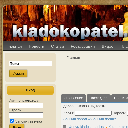
Главная
Новости
Статьи
Реставрация
Видео
Пла
Главная
Вход
Оглавление
Последнее
Правил
Имя пользователя
Добро пожаловать,
Гость
Пароль
Логин:
Пароль:
Забыли пароль?
Забыли логин?
Запомнить меня
Форум kladokopatel.ru
Кладоискат