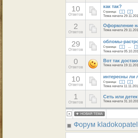
как так?
10
Страница:
1
2
Ответов
Тема начата 29.11.20
2
Оформление н
Тема начата 29.11.20
Ответов
обломы-растр
29
Страница:
1
...
3
Ответов
Тема начата 05.10.20
0
Вот так доста
Тема начата 19.11.20
Ответов
интересны ли
10
Страница:
1
2
Ответов
Тема начата 11.11.201
1
Сеть или детек
Тема начата 31.10.20
Ответов
НОВАЯ ТЕМА
Форум kladokopatel