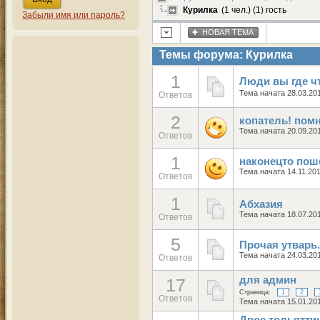
Курилка
(1 чел.) (1) гость
Забыли имя или пароль?
НОВАЯ ТЕМА
Темы форума: Курилка
1
Люди вы где чт
Тема начата 28.03.20
Ответов
2
копатель! помн
Тема начата 20.09.20
Ответов
1
наконецто пош
Тема начата 14.11.20
Ответов
1
Абхазия
Тема начата 18.07.20
Ответов
5
Прочая утварь.
Тема начата 24.03.20
Ответов
для админ
17
Страница:
1
2
Ответов
Тема начата 15.01.20
Двое тольятти