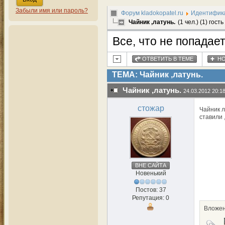
Забыли имя или пароль?
Форум kladokopatel.ru
Идентифика
Чайник ,латунь.
(1 чел.) (1) гость
Все, что не попадае
ОТВЕТИТЬ В ТЕМЕ
НО
ТЕМА: Чайник ,латунь.
Чайник ,латунь.
24.03.2012 20:1
стожар
Чайник л
ставили 
ВНЕ САЙТА
Новенький
Постов: 37
Репутация: 0
Вложен