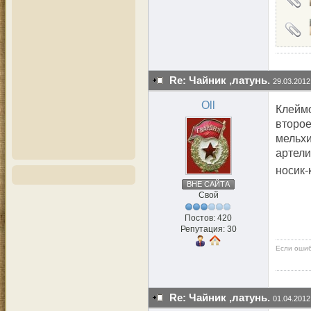
Re: Чайник ,латунь.
29.03.2012
Oll
Клеймо
второе
мельхи
артели
носик-
ВНЕ САЙТА
Свой
Постов: 420
Репутация: 30
Если ошиб
Re: Чайник ,латунь.
01.04.2012