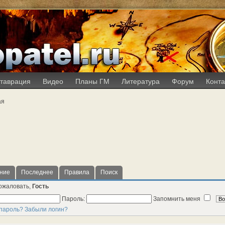
таврация
Видео
Планы ГМ
Литература
Форум
Конта
ая
ние
Последнее
Правила
Поиск
ожаловать,
Гость
Пароль:
Запомнить меня
пароль?
Забыли логин?