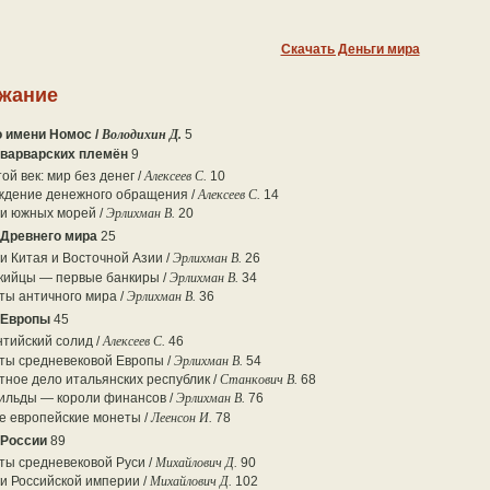
Скачать Деньги мира
жание
о имени Номос /
Володихин Д.
5
 варварских племён
9
ой век: мир без денег /
Алексеев С.
10
ждение денежного обращения /
Алексеев С.
14
ги южных морей /
Эрлихман В.
20
 Древнего мира
25
и Китая и Восточной Азии /
Эрлихман В.
26
кийцы — первые банкиры /
Эрлихман В.
34
ты античного мира /
Эрлихман В.
36
 Европы
45
тийский солид /
Алексеев С.
46
ты средневековой Европы /
Эрлихман В.
54
ное дело итальянских республик /
Станкович В.
68
ильды — короли финансов /
Эрлихман В.
76
е европейские монеты /
Леенсон И.
78
 России
89
ты средневековой Руси /
Михайлович Д.
90
и Российской империи /
Михайлович Д.
102