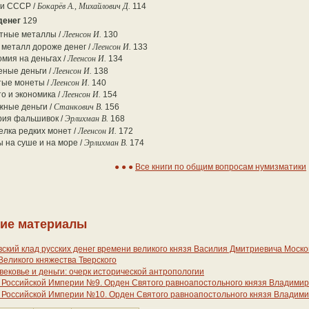
ги СССР /
Бокарёв А., Михайлович Д.
114
денег
129
тные металлы /
Леенсон И.
130
 металл дороже денег /
Леенсон И.
133
мия на деньгах /
Леенсон И.
134
еные деньги /
Леенсон И.
138
тые монеты /
Леенсон И.
140
о и экономика /
Леенсон И.
154
жные деньги /
Станкович В.
156
рия фальшивок /
Эрлихман В.
168
лка редких монет /
Леенсон И.
172
 на суше и на море /
Эрлихман В.
174
Все книги по общим вопросам нумизматики
ие материалы
ский клад русских денег времени великого князя Василия Дмитриевича Моско
Великого княжества Тверского
ековье и деньги: очерк исторической антропологии
 Российской Империи №9. Орден Святого равноапостольного князя Владими
 Российской Империи №10. Орден Святого равноапостольного князя Владим