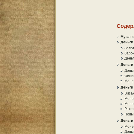
Содер
Муза п
Деньги
Золот
Заро
День
Деньги
Деньг
Фини
Моне
Деньги
Визан
Моне
Монет
Ротш
Новы
Деньги
Моне
Деньг