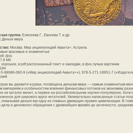
ская группа:
Елисеева Г., Евсеева Т. и др.
:
Деньги мира
ство:
Москва: Мир энциклопедий Аванта+, Астрель
мые красивые и знаменитые
df, djvu
7.8 Мб
:
хорошее, в pdf распознанный текст и закладки, в djvu лучше картинки
184
5-98986-060-9 («Мир энциклопедий Аванта+»), 978-5-271-18951-7 («Издател
ский
торую вы держите в руках, посвящена деньгам мира — самым знаменитым моне
м империям и особенностям влияния финансовых потоков на экономику разны
ее не каталог монет, а первое на российском рынке научно-популярное, бога
ченное для широкого круга читателей. Увлекательно написанные статьи пог
, показывая деньги как одну из главных движущих пружин цивилизации. В то
 дела и денежного обращения с древнейших времён до античности, средневе