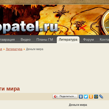
таврация
Видео
Планы ГМ
Литература
Форум
Конта
ая
Литература
Деньги мира
ги мира
Поделиться…
Деньги мира