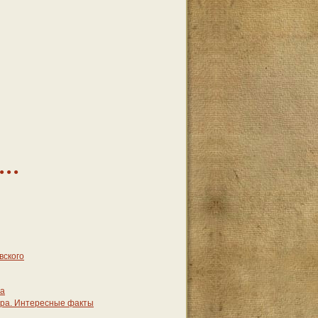
вского
ра
ира. Интересные факты