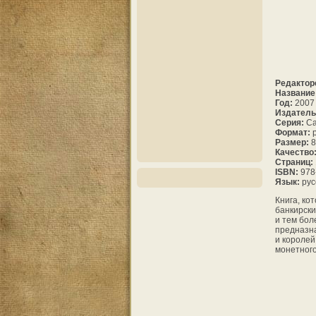
Редактор
Название
Год:
2007
Издатель
Серия:
Са
Формат:
p
Размер:
8
Качество
Страниц:
ISBN:
978-
Язык:
рус
Книга, ко
банкирски
и тем бол
предназна
и королей
монетного