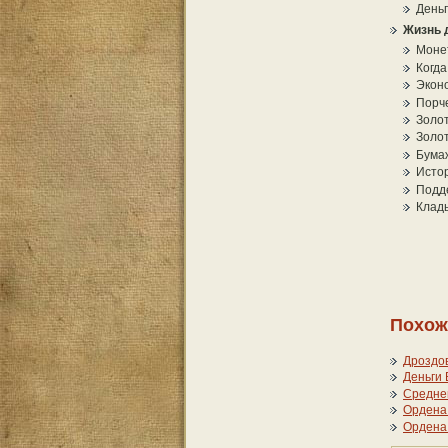
День
Жизнь 
Моне
Когда
Эконо
Порч
Золо
Золот
Бума
Исто
Подде
Клады
Похож
Дроздов
Деньги 
Среднев
Ордена
Ордена