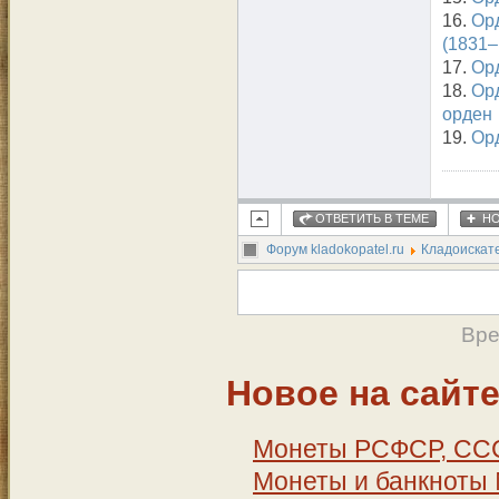
16.
Орд
(1831–
17.
Ор
18.
Ор
орден
19.
Орд
ОТВЕТИТЬ В ТЕМЕ
НО
Форум kladokopatel.ru
Кладоискат
Вре
Новое на сайт
Монеты РСФСР, СССР
Монеты и банкноты