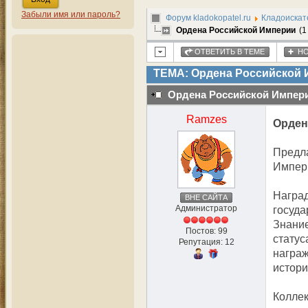
Забыли имя или пароль?
Форум kladokopatel.ru
Кладоискат
Ордена Российской Империи
(1
ОТВЕТИТЬ В ТЕМЕ
НО
ТЕМА: Ордена Российской
Ордена Российской Импер
Ramzes
Орден
Предл
Импер
Наград
ВНЕ САЙТА
Администратор
госуда
Знание
Постов: 99
статус
Репутация: 12
награж
истори
Коллек