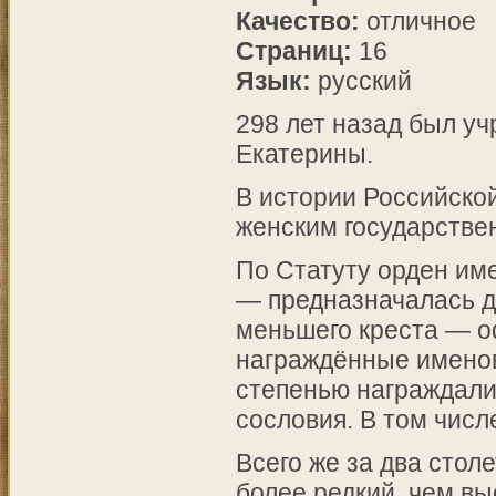
Качество:
отличное
Страниц:
16
Язык:
русский
298 лет назад был у
Екатерины.
В истории Российско
женским государстве
По Статуту орден име
— предназначалась д
меньшего креста — о
награждённые имено
степенью награждали
сословия. В том чис
Всего же за два стол
более редкий, чем в