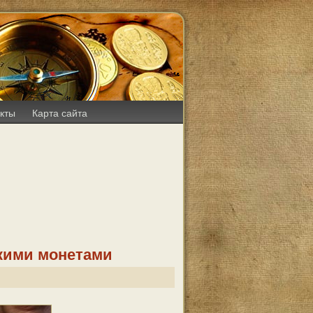
кты
Карта сайта
кими монетами