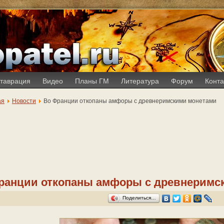
таврация
Видео
Планы ГМ
Литература
Форум
Конта
ая
Новости
Во Франции откопаны амфоры с древнеримскими монетами
ранции откопаны амфоры с древнеримс
Поделиться…