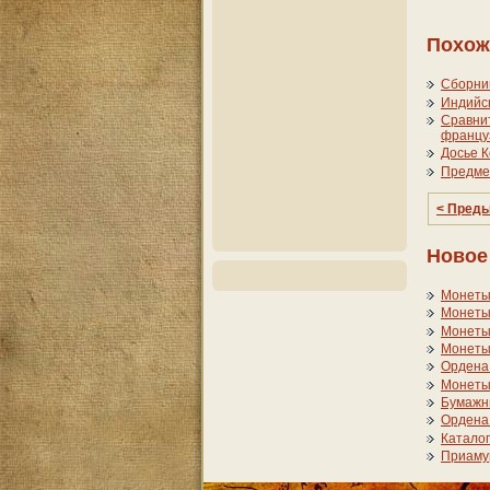
Похож
Сборник
Индийск
Сравнит
францу
Досье К
Предмет
< Пред
Новое
Монеты
Монеты
Монеты 
Монеты 
Ордена 
Монеты
Бумажны
Ордена
Каталог
Приамур