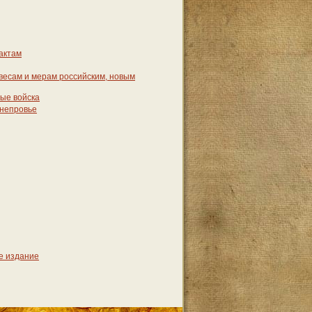
актам
 весам и мерам российским, новым
вые войска
днепровье
-е издание