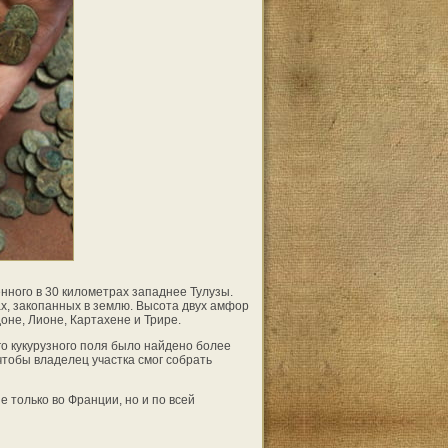
нного в 30 километрах западнее Тулузы.
х, закопанных в землю. Высота двух амфор
оне, Лионе, Картахене и Трире.
го кукурузного поля было найдено более
чтобы владелец участка смог собрать
 только во Франции, но и по всей