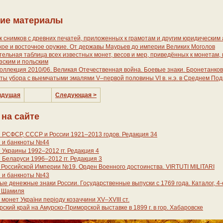
ие материалы
 снимков с древних печатей, приложенных к грамотам и другим юридическим 
ое и восточное оружие. От державы Маурьев до империи Великих Моголов
ельная таблица всех известных монет, весов и мер, приведённых к монетам,
зским и польским
оллекция 2010/06. Великая Отечественная война. Боевые знаки. Бронетанко
ы убора с выемчатыми эмалями V–первой половины VI в. н.э. в Среднем По
ыдущая
Следующая >
 на сайте
 РСФСР, СССР и России 1921–2013 годов. Редакция 34
 и банкноты №44
Украины 1992–2012 гг. Редакция 4
Беларуси 1996–2012 гг. Редакция 3
Российской Империи №19. Орден Военного достоинства. VIRTUTI MILITARI
 и банкноты №43
е денежные знаки России. Государственные выпуски с 1769 года. Каталог, 4
 Шамиля
 монет України періоду козаччини XV–XVIII ст.
ский край на Амурско-Приморской выставке в 1899 г. в гор. Хабаровске