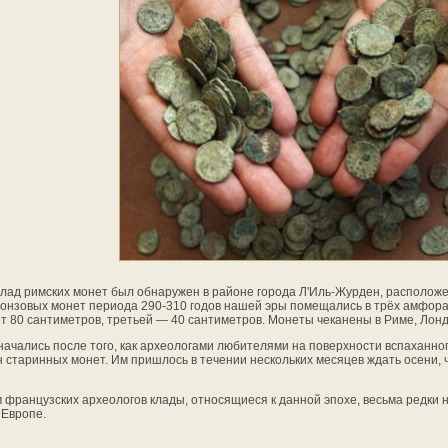
лад римских монет был обнаружен в районе города Л'Иль-Журден, расположе
онзовых монет периода 290-310 годов нашей эры помещались в трёх амфора
т 80 сантиметров, третьей — 40 сантиметров. Монеты чеканены в Риме, Лонд
начались после того, как археологами любителями на поверхности вспаханно
н старинных монет. Им пришлось в течении нескольких месяцев ждать осени, 
 французских археологов клады, относящиеся к данной эпохе, весьма редки не
 Европе.