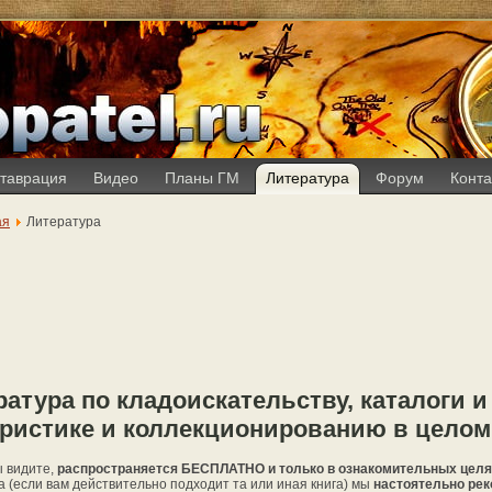
таврация
Видео
Планы ГМ
Литература
Форум
Конта
ая
Литература
атура по кладоискательству, каталоги и
ристике и коллекционированию в целом
ы видите,
распространяется БЕСПЛАТНО и только в ознакомительных цел
 (если вам действительно подходит та или иная книга) мы
настоятельно рек