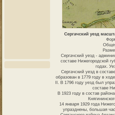
Сергачский уезд масшта
Фор
Общее
Разме
Сергачский уезд - админи
составе Нижегородской гу
годах. Уе
Сергачский уезд в состав
образован в 1779 году в хо
II. В 1796 году уезд был упр
составе Ни
В 1923 году в состав район
Княгининског
14 января 1929 года Нижег
упразднены, большая час
Сергачского района Арзама