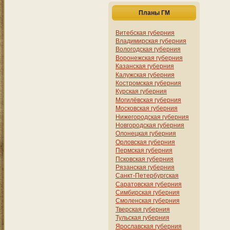
Планы ГМ
Витебская губерния
Владимирская губерния
Вологодская губерния
Воронежская губерния
Казанская губерния
Калужская губерния
Костромская губерния
Курская губерния
Могилёвская губерния
Московская губерния
Нижегородская губерния
Новгородская губерния
Олонецкая губерния
Орловская губерния
Пермская губерния
Псковская губерния
Рязанская губерния
Санкт-Петербургская
Саратовская губерния
Симбирская губерния
Смоленская губерния
Тверская губерния
Тульская губерния
Ярославская губерния