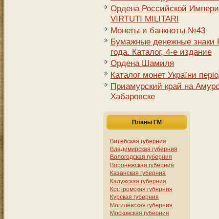
Ордена Российской Импери
VIRTUTI MILITARI
Монеты и банкноты №43
Бумажные денежные знаки Р
года. Каталог, 4-е издание
Ордена Шамиля
Каталог монет України періо
Приамурский край на Амурск
Хабаровске
Планы ГМ
Витебская губерния
Владимирская губерния
Вологодская губерния
Воронежская губерния
Казанская губерния
Калужская губерния
Костромская губерния
Курская губерния
Могилёвская губерния
Московская губерния