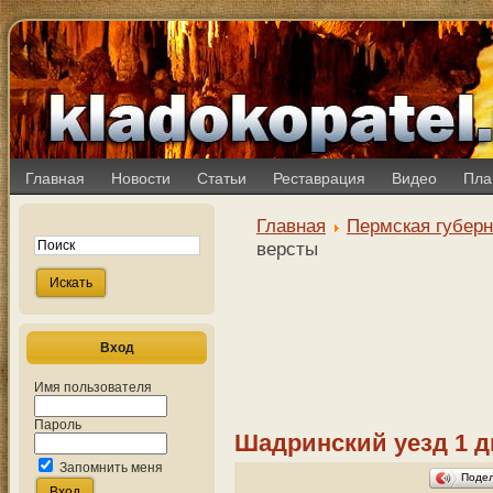
Главная
Новости
Статьи
Реставрация
Видео
Пла
Главная
Пермская губер
версты
Вход
Имя пользователя
Пароль
Шадринский уезд 1 д
Запомнить меня
Поде