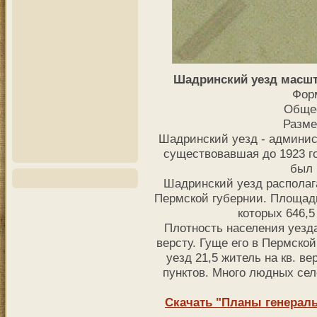
Шадринский уезд масшта
Фор
Общее
Разме
Шадринский уезд - админис
существовавшая до 1923 г
был 
Шадринский уезд располага
Пермской губернии. Площадь 
которых 646,5
Плотность населения уезда
версту. Гуще его в Пермско
уезд 21,5 житель на кв. ве
пунктов. Много людных се
Скачать "Планы генерал