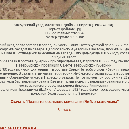
Ямбургский уезд масштаб 1 дюйм - 1 верста (1см - 420 м).
Формат файлов: Jpg
Общее колличество: 34
Размер Архива: 65.5 mb
кий уезд располагался в западной части Санкт-Петербургской губернии и гра
гофским уездом на севере, Царскосельским уездом на востоке, Лужским и Гд
 на юге и Эстляндской губернией на западе. Площадь уезда в 1897 году сост
527,4 кв. верст.
образован в составе губернии при упразднении дистриктов в 1727 году как ча
Петербургской провинции Санкт-Петербургской губернии.
1780 года по указу Екатерины II в составе Санкт-Петербургской губернии вве
е деление. В связи с этим часть территории Ямбургского уезда вошла в соста
нных Ораниенбаумского и Нарвского уездов. На тот момент он состоял из 12 
году уезд был переименован в Кингисеппский в связи с переименованием его 
честь эстонского революционера Виктора Кингисеппа.
овлением Президиума ВЦИК от 7 февраля 1927 года было произведено укру
волостей. Уезд разделён на 8 волостей.
Скачать "Планы генерального межевания Ямбургского уезда"
Зеркало
ие материалы