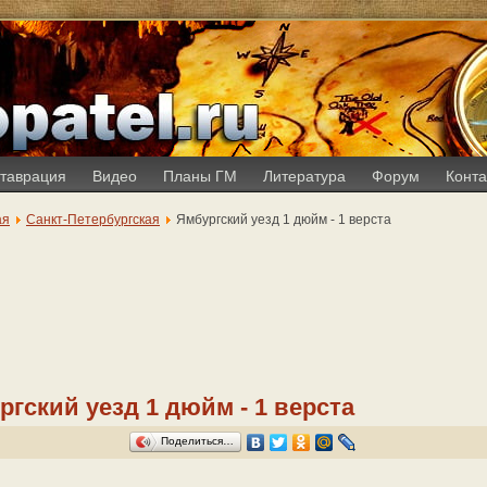
таврация
Видео
Планы ГМ
Литература
Форум
Конта
ая
Санкт-Петербургская
Ямбургский уезд 1 дюйм - 1 верста
ргский уезд 1 дюйм - 1 верста
Поделиться…