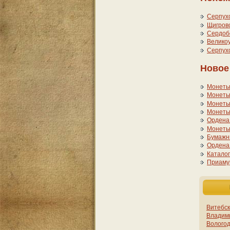
Серпухо
Щигровс
Сердобс
Великоу
Серпухо
Новое
Монеты
Монеты
Монеты 
Монеты 
Ордена 
Монеты
Бумажны
Ордена
Каталог
Приамур
Витебск
Владими
Вологод