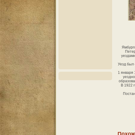
Ямбургс
Петер
уездами
Уезд был 
1 января 
уездно
образова
В 1922 
Постан
Похож