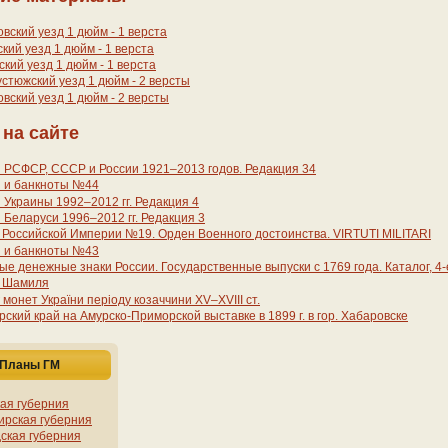
вский уезд 1 дюйм - 1 верста
кий уезд 1 дюйм - 1 верста
кий уезд 1 дюйм - 1 верста
стюжский уезд 1 дюйм - 2 версты
вский уезд 1 дюйм - 2 версты
 на сайте
 РСФСР, СССР и России 1921–2013 годов. Редакция 34
 и банкноты №44
Украины 1992–2012 гг. Редакция 4
Беларуси 1996–2012 гг. Редакция 3
Российской Империи №19. Орден Военного достоинства. VIRTUTI MILITARI
 и банкноты №43
е денежные знаки России. Государственные выпуски с 1769 года. Каталог, 4
 Шамиля
 монет України періоду козаччини XV–XVIII ст.
ский край на Амурско-Приморской выставке в 1899 г. в гор. Хабаровске
Планы ГМ
ая губерния
рская губерния
ская губерния