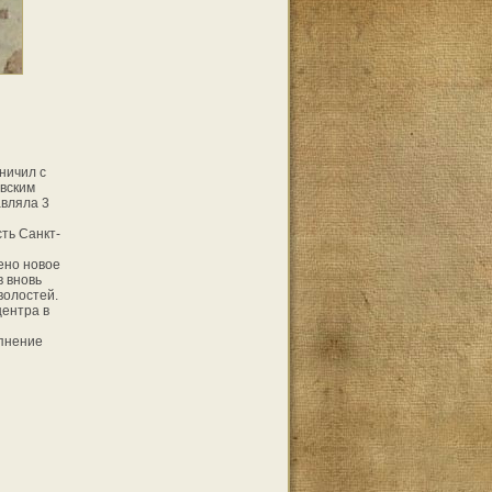
ничил с
овским
авляла 3
сть Санкт-
дено новое
в вновь
волостей.
центра в
пнение