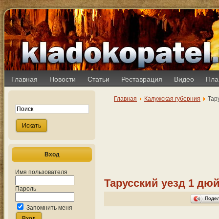
Главная
Новости
Статьи
Реставрация
Видео
Пла
Главная
Калужская губерния
Тару
Вход
Имя пользователя
Тарусский уезд 1 дюй
Пароль
Поде
Запомнить меня