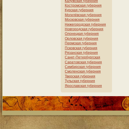
Калужская губерния
Костромская губерния
Курская губерния
Могилёвская губерния
Московская губерния
Нижегородская губерния
Новгородская губерния
Олонецкая губерния
Орловская губерния
Пермская губерния
Псковская губерния
Рязанская губерния
Санкт-Петербургская
Саратовская губерния
Симбирская губерния
Смоленская губерния
Тверская губерния
Тульская губерния
Ярославская губерния