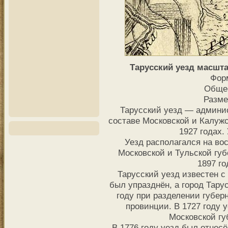
Тарусский уезд масштаб
Фор
Общее
Разме
Тарусский уезд — админи
составе Московской и Калуж
1927 годах.
Уезд располагался на вос
Московской и Тульской гу
1897 го
Тарусский уезд известен с 
был упразднён, а город Тару
году при разделении губер
провинции. В 1727 году 
Московской гу
В 1776 году уезд был отнесё